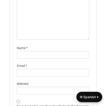
Name
*
Email
*
Website
🌐 Spanish ▾