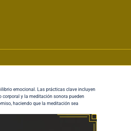
uilibrio emocional. Las prácticas clave incluyen
o corporal y la meditación sonora pueden
omiso, haciendo que la meditación sea