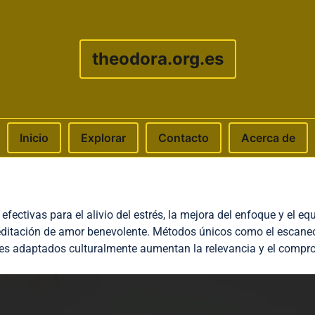
theodora.org.es
Inicio
Explorar
Contacto
Acerca de
fectivas para el alivio del estrés, la mejora del enfoque y el eq
meditación de amor benevolente. Métodos únicos como el escane
es adaptados culturalmente aumentan la relevancia y el compr