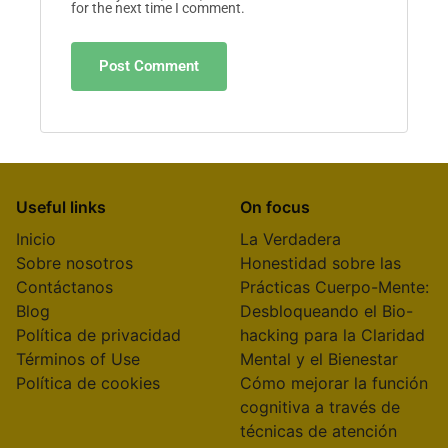
for the next time I comment.
Useful links
On focus
Inicio
La Verdadera
Sobre nosotros
Honestidad sobre las
Contáctanos
Prácticas Cuerpo-Mente:
Blog
Desbloqueando el Bio-
Política de privacidad
hacking para la Claridad
Términos of Use
Mental y el Bienestar
Política de cookies
Cómo mejorar la función
cognitiva a través de
técnicas de atención