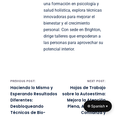
una formación en psicología y
salud holística, explora técnicas
innovadoras para mejorar el
bienestar y el crecimiento
personal. Con sede en Brighton,
dirige talleres que empoderan a
las personas para aprovechar su
potencial interior.
Post navigation
PREVIOUS POST:
NEXT POST:
Haciendo lo Mismo y
Hojas de Trabajo
Esperando Resultados
sobre la Autoestima:
Diferentes:
Mejora la Atención
Desbloqueando
Plena, Aumenta la
🌐 Spanish ▾
Técnicas de Bio-
Confianza y