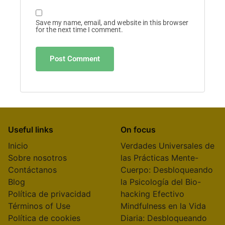
Save my name, email, and website in this browser
for the next time I comment.
Useful links
On focus
Inicio
Verdades Universales de
Sobre nosotros
las Prácticas Mente-
Contáctanos
Cuerpo: Desbloqueando
Blog
la Psicología del Bio-
Política de privacidad
hacking Efectivo
Términos of Use
Mindfulness en la Vida
Política de cookies
Diaria: Desbloqueando